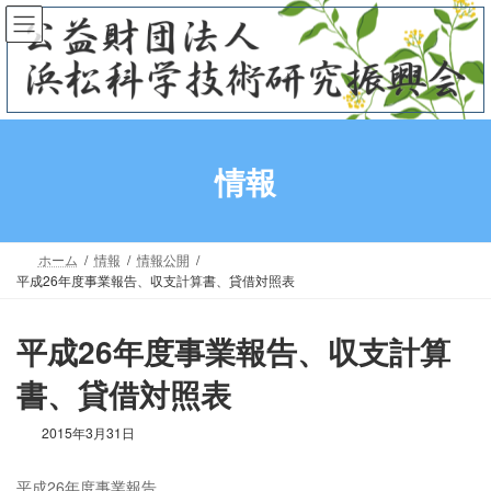
コ
ナ
ン
ビ
テ
ゲ
ン
ー
ツ
シ
へ
ョ
ス
ン
情報
キ
に
ッ
移
プ
動
ホーム
情報
情報公開
平成26年度事業報告、収支計算書、貸借対照表
平成26年度事業報告、収支計算
書、貸借対照表
2015年3月31日
平成26年度事業報告