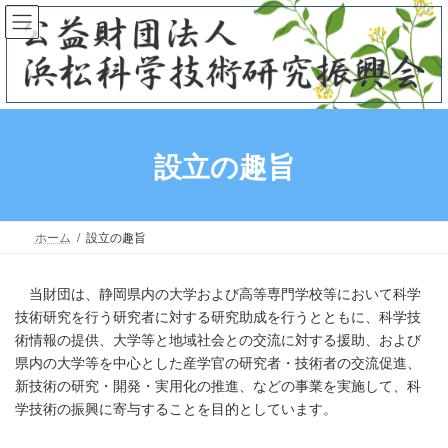
コ
ナ
ン
ビ
テ
ゲ
ン
ー
ツ
シ
へ
ョ
ス
ン
設立の趣旨
キ
に
ッ
移
プ
動
ホーム
設立の趣旨
当財団は、静岡県内の大学および高等専門学校等において科学
技術研究を行う研究者に対する研究助成を行うとともに、科学技
術情報の提供、大学等と地域社会との交流に対する援助、および
県内の大学等を中心とした産学官の研究者・技術者の交流促進、
新技術の研究・開発・実用化の推進、などの事業を実施して、科
学技術の振興に寄与することを目的としています。