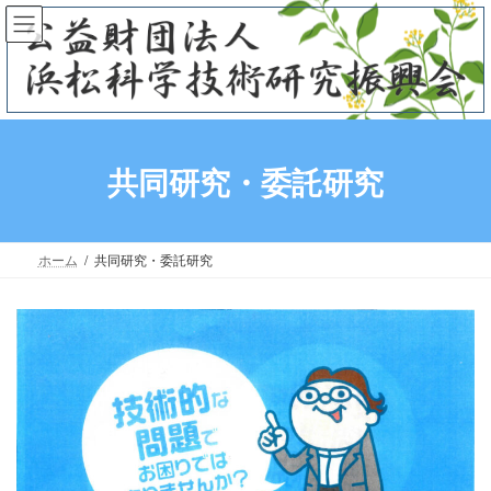
コ
ナ
ン
ビ
テ
ゲ
ン
ー
ツ
シ
へ
ョ
ス
ン
共同研究・委託研究
キ
に
ッ
移
プ
動
ホーム
共同研究・委託研究