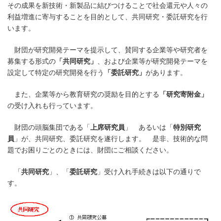
その成果を新技術・新製品に結びつけることで社会還元や人々の
利益増進に寄与することを目的として、共同研究・委託研究を行
います。
財団が研究開発テーマを提示して、賛同する企業等や研究者を
募集する形式の
「共同研究」
、および企業等が研究開発テーマを
設定して特定の研究開発を行う
「委託研究」
があります。
また、企業等から教育研究の奨励を目的とする
「研究寄附金」
の受け入れも行っています。
財団の頭脳集団である「
上席研究員
」 あるいは「
特別研究
員
」が、共同研究、委託研究を遂行します。 是非、技術的な問
題でお困りごとのときには、財団にご相談ください。
「
共同研究
」、「
委託研究
」受け入れ手続きは以下の通りで
す。