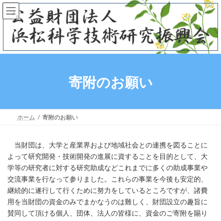
コ
ナ
ン
ビ
テ
ゲ
ン
ー
ツ
シ
へ
ョ
ス
ン
寄附のお願い
キ
に
ッ
移
プ
動
ホーム
寄附のお願い
当財団は、大学と産業界および地域社会との連携を図ることに
よって研究開発・技術開発の進展に資することを目的として、大
学等の研究者に対する研究助成などこれまでに多くの助成事業や
交流事業を行なって参りました。これらの事業を今後も安定的、
継続的に遂行して行くために努力をしているところですが、諸費
用を当財団の資金のみでまかなうのは難しく、財団設立の趣旨に
賛同して頂ける個人、団体、法人の皆様に、資金のご寄附を賜り