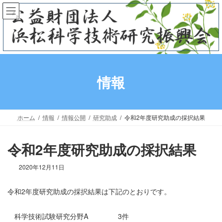
コ
ナ
ン
ビ
テ
ゲ
ン
ー
ツ
シ
へ
ョ
ス
ン
情報
キ
に
ッ
移
プ
動
ホーム
情報
情報公開
研究助成
令和2年度研究助成の採択結果
令和2年度研究助成の採択結果
2020年12月11日
令和2年度研究助成の採択結果は下記のとおりです。
科学技術試験研究分野A
3件