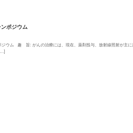
シンポジウム
ジウム 趣 旨: がんの治療には、現在、薬剤投与、放射線照射が主
…]