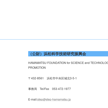
投
稿
の
ペ
ー
（公財）浜松科学技術研究振興会
ジ
HAMAMATSU FOUNDATION for SCIENCE and TECHNOLO
PROMOTION
送
〒432-8561 浜松市中央区城北3-5-1
り
事務局 Tel/Fax 053-472-1977
E-mail:
step@step-hamamatsu.jp