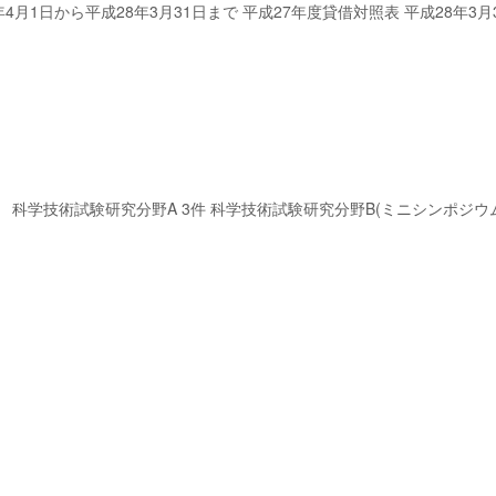
年4月1日から平成28年3月31日まで 平成27年度貸借対照表 平成28年3
科学技術試験研究分野A 3件 科学技術試験研究分野B(ミニシンポジウム)