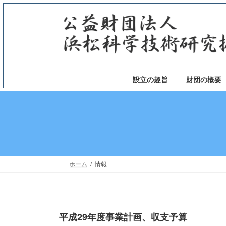
コ
ナ
ン
ビ
テ
ゲ
ン
ー
ツ
シ
へ
ョ
ス
ン
設立の趣旨
財団の概要
キ
に
ッ
移
プ
動
ホーム
情報
平成29年度事業計画、収支予算