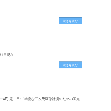
続きを読む
月31日現在
続きを読む
葵タワー4F) 題 目:「精密な三次元画像計測のための蛍光