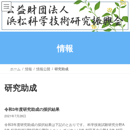
コ
ナ
ン
ビ
テ
ゲ
ン
ー
ツ
シ
へ
ョ
ス
ン
情報
キ
に
ッ
移
プ
動
ホーム
情報
情報公開
研究助成
研究助成
令和3年度研究助成の採択結果
2021年7月28日
令和3年度研究助成の採択結果は下記のとおりです。 科学技術試験研究分野A
3件 科学技術試験研究分野B(ミニシンポジウム) 0件 村田基金分野A 3件 村田