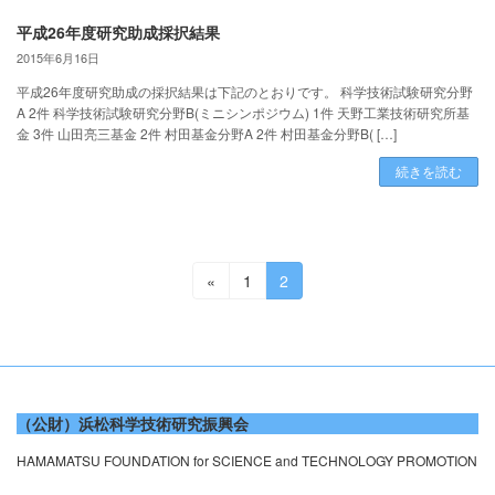
平成26年度研究助成採択結果
2015年6月16日
平成26年度研究助成の採択結果は下記のとおりです。 科学技術試験研究分野
A 2件 科学技術試験研究分野B(ミニシンポジウム) 1件 天野工業技術研究所基
金 3件 山田亮三基金 2件 村田基金分野A 2件 村田基金分野B( […]
続きを読む
投
固
固
«
1
2
定
定
稿
ペ
ペ
の
ー
ー
ジ
ジ
ペ
ー
（公財）浜松科学技術研究振興会
ジ
HAMAMATSU FOUNDATION for SCIENCE and TECHNOLOGY PROMOTION